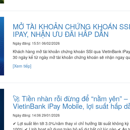
MỞ TÀI KHOẢN CHỨNG KHOÁN SSI
IPAY, NHẬN ƯU ĐÃI HẤP DẪN
Ngày đăng: 15:51 06/02/2026
Khách hàng mở tài khoản chứng khoán SSI qua VietinBank iPay 
30 ngày kể từ ngày mở tài khoản chứng khoán sẽ nhận ngay quà
[Xem tiếp]
🚀 Tiền nhàn rỗi đừng để “nằm yên” – 
VietinBank iPay Mobile, lợi suất hấp 
Ngày đăng: 14:06 29/01/2026
✔ Lợi suất lên tới 3.0%/năm thay vì chỉ hưởng lãi suất không k
100% ✔ Linh hoạt sử dụng toàn bộ số dư bất cứ lúc nào ✔ An to