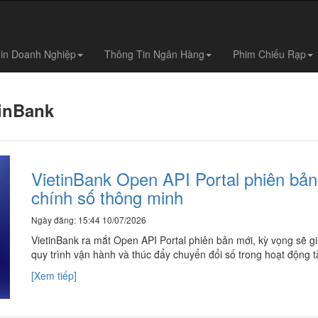
in Doanh Nghiệp
Thông Tin Ngân Hàng
Phim Chiếu Rạp
inBank
VietinBank Open API Portal phiên bản
chính số thông minh
Ngày đăng: 15:44 10/07/2026
VietinBank ra mắt Open API Portal phiên bản mới, kỳ vọng sẽ giú
quy trình vận hành và thúc đẩy chuyển đổi số trong hoạt động tài
[Xem tiếp]