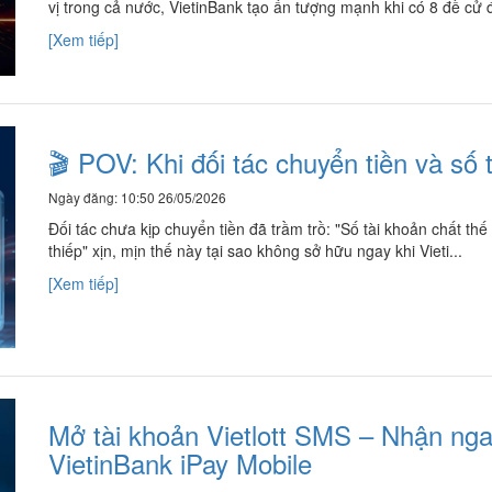
vị trong cả nước, VietinBank tạo ấn tượng mạnh khi có 8 đề cử đ
[Xem tiếp]
🎬 POV: Khi đối tác chuyển tiền và số 
Ngày đăng: 10:50 26/05/2026
Đối tác chưa kịp chuyển tiền đã trầm trồ: "Số tài khoản chất thế
thiếp" xịn, mịn thế này tại sao không sở hữu ngay khi Vieti...
[Xem tiếp]
Mở tài khoản Vietlott SMS – Nhận ng
VietinBank iPay Mobile