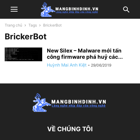
Trang chủ
Tags
BrickerBot
BrickerBot
New Silex – Malware mới tấn
công firmware phá huỷ các...
Huỳnh Mai Anh Kiệt
-
29/06/2019
VỀ CHÚNG TÔI