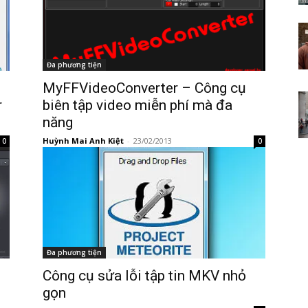
Đa phương tiện
MyFFVideoConverter – Công cụ
r
biên tập video miễn phí mà đa
năng
Huỳnh Mai Anh Kiệt
-
23/02/2013
0
0
Đa phương tiện
Công cụ sửa lỗi tập tin MKV nhỏ
gọn