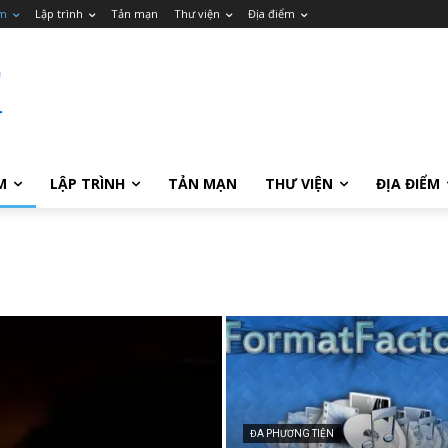
m
Lập trình
Tản mạn
Thư viện
Địa điểm
M
LẬP TRÌNH
TẢN MẠN
THƯ VIỆN
ĐỊA ĐIỂM
ĐA PHƯƠNG TIỆN