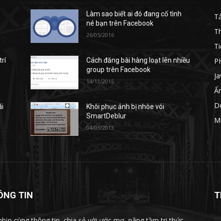
Làm sao biết ai đó đang cố tình
T
né bạn trên Facebook
T
26/05/2016
Ti
P
rí
Cách đăng bài hàng loạt lên nhiều
group trên Facebook
Ja
14/11/2015
Ẩ
D
ãi
Khôi phục ảnh bị nhòe vói
SmartDeblur
M
04/03/2013
ÔNG TIN
T
nhịp cùng thông tin, chia sẻ với ước mơ, nâng tầm tri thức,