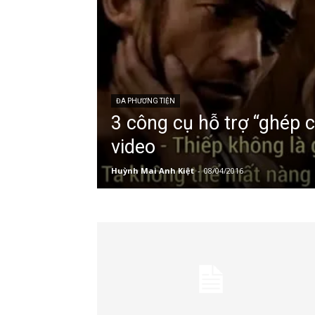
ĐA PHƯƠNG TIỆN
3 công cụ hỗ trợ “ghép 
video
Huỳnh Mai Anh Kiệt
-
08/04/2016