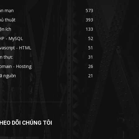
ản mạn
573
hủ thuật
393
ện ích
133
HP - MySQL
52
vascript - HTML
51
m thực
31
omain - Hosting
26
ã nguồn
21
HEO DÕI CHÚNG TÔI