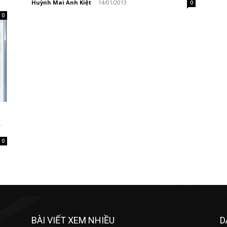
Huỳnh Mai Anh Kiệt
-
14/01/2013
0
0
y
0
BÀI VIẾT XEM NHIỀU
D