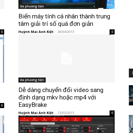
Đa phương tiện
Biến máy tính cá nhân thành trung
tâm giải trí số quá đơn giản
Huỳnh Mai Anh Kiệt
-
28/04/2013
0
0
Đa phương tiện
Dễ dàng chuyển đổi video sang
định dạng mkv hoặc mp4 với
EasyBrake
0
Huỳnh Mai Anh Kiệt
-
13/03/2013
0