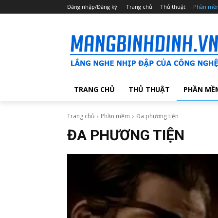
Đăng nhập/Đăng ký
Trang chủ
Thủ thuật
Phần mề
TRANG CHỦ
THỦ THUẬT
PHẦN MỀ
Trang chủ
Phần mềm
Đa phương tiện
ĐA PHƯƠNG TIỆN