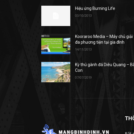
Hiệu ứng Burning Life
03/10/2013
Kooraroo Media – Máy chủ giải t
đa phương tiện tại gia đình
14/11/2013
Kỳ thú gành đá Diêu Quang – B
Con
07/07/2019
TH
Bắt 