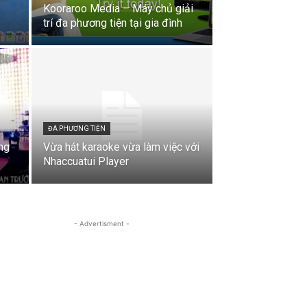
Kooraroo Media – Máy chủ giải
trí đa phương tiện tại gia đình
ĐA PHƯƠNG TIỆN
ng
Vừa hát karaoke vừa làm việc với
Nhaccuatui Player
- Advertisment -