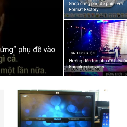
Ghép cứng phụ đề phim với
Format Factory
cứng” phụ đề vào
ĐA PHƯƠNG TIỆN
Hướng dẫn tạo phụ đề hiệu ứ
Karaoke cho video