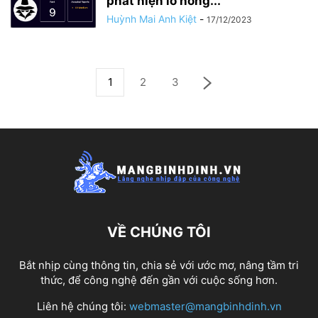
phát hiện lỗ hổng...
Huỳnh Mai Anh Kiệt
-
17/12/2023
1
2
3
VỀ CHÚNG TÔI
Bắt nhịp cùng thông tin, chia sẻ với ước mơ, nâng tầm tri
thức, để công nghệ đến gần với cuộc sống hơn.
Liên hệ chúng tôi:
webmaster@mangbinhdinh.vn