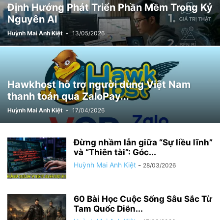
Định Hướng Phát Triển Phần Mềm Trong Kỷ
Nguyên AI
Huỳnh Mai Anh Kiệt
-
13/05/2026
Hawkhost hỗ trợ người dùng Việt Nam
thanh toán qua ZaloPay...
Huỳnh Mai Anh Kiệt
-
17/04/2026
Đừng nhầm lẫn giữa “Sự liều lĩnh”
và “Thiên tài”: Góc...
Huỳnh Mai Anh Kiệt
-
28/03/2026
60 Bài Học Cuộc Sống Sâu Sắc Từ
Tam Quốc Diễn...