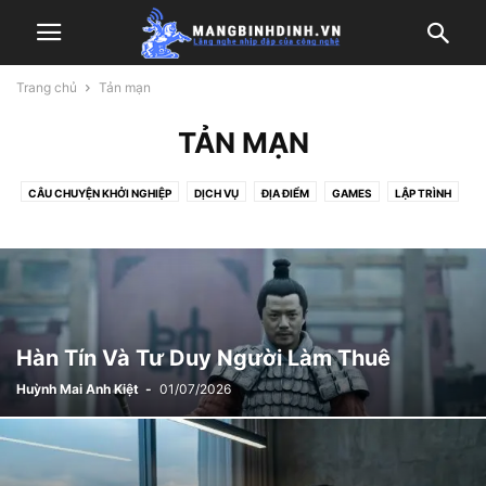
Trang chủ
Tản mạn
TẢN MẠN
CÂU CHUYỆN KHỞI NGHIỆP
DỊCH VỤ
ĐỊA ĐIỂM
GAMES
LẬP TRÌNH
MÃ NGUỒN
PHẦN MỀM
SỨC KHỎE
TẢN MẠN
THỦ THUẬT
THƯ VIỆN
VIỆC LÀM
Hàn Tín Và Tư Duy Người Làm Thuê
Huỳnh Mai Anh Kiệt
-
01/07/2026