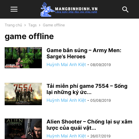
Trang chủ
Tags
Game offline
game offline
Game bắn súng – Army Men:
Sarge’s Heroes
Huỳnh Mai Anh Kiệt
-
08/09/2019
Tải miễn phí game 7554 – Sống
lại những ký ức...
Huỳnh Mai Anh Kiệt
-
05/08/2019
Alien Shooter – Chống lại sự xâm
lược của quái vật...
Huỳnh Mai Anh Kiệt
-
26/07/2019