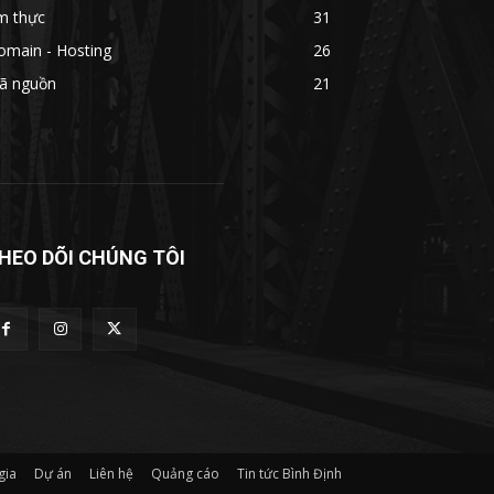
m thực
31
omain - Hosting
26
ã nguồn
21
HEO DÕI CHÚNG TÔI
gia
Dự án
Liên hệ
Quảng cáo
Tin tức Bình Định