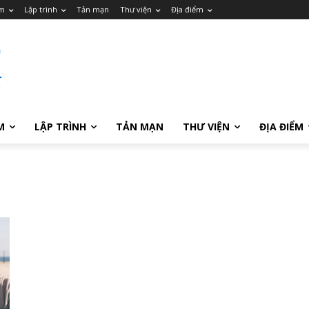
m
Lập trình
Tản mạn
Thư viện
Địa điểm
M
LẬP TRÌNH
TẢN MẠN
THƯ VIỆN
ĐỊA ĐIỂM