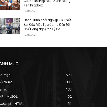
Của Chiếc Hộp Màu Xanh Mang
Tên Dropbox
24/06/2026
Hành Trình Khởi Nghiệp Từ Thất
Bại Của Một Tựa Game Đến Đế
Chế Công Nghệ 27 Tỷ Đô
22/06/2026
ANH MỤC
ản mạn
573
hủ thuật
393
ện ích
133
HP - MySQL
52
vascript - HTML
51