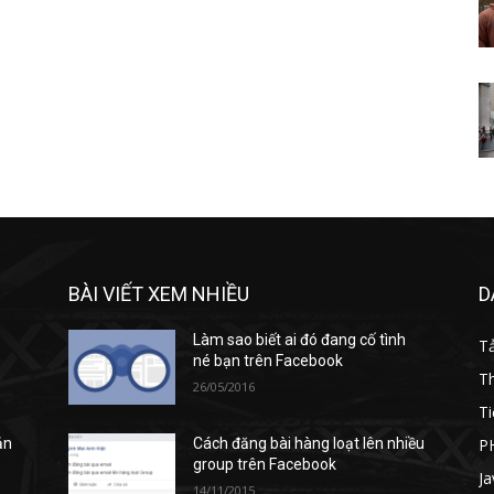
BÀI VIẾT XEM NHIỀU
D
Làm sao biết ai đó đang cố tình
T
né bạn trên Facebook
T
26/05/2016
Ti
P
ản
Cách đăng bài hàng loạt lên nhiều
group trên Facebook
Ja
14/11/2015