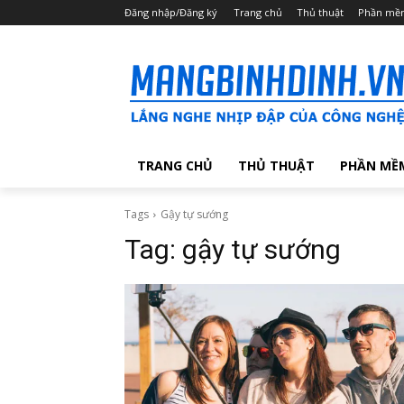
Đăng nhập/Đăng ký
Trang chủ
Thủ thuật
Phần mề
TRANG CHỦ
THỦ THUẬT
PHẦN MỀ
Tags
Gậy tự sướng
Tag:
gậy tự sướng