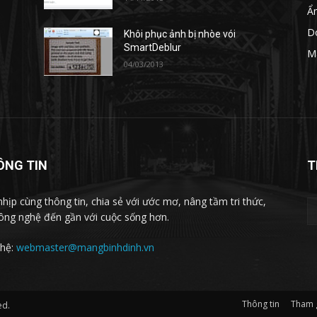
Ẩ
D
Khôi phục ảnh bị nhòe vói
SmartDeblur
M
04/03/2013
ÔNG TIN
T
nhịp cùng thông tin, chia sẻ với ước mơ, nâng tầm tri thức,
ông nghệ đến gần với cuộc sống hơn.
 hệ:
webmaster@mangbinhdinh.vn
Thông tin
Tham 
ed.