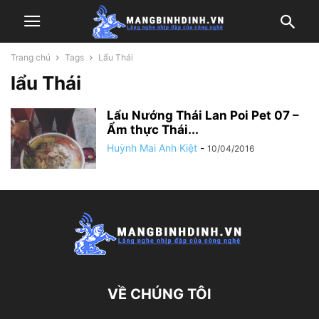
Trang chủ
Tags
Lẩu Thái
lẩu Thái
Lẩu Nướng Thái Lan Poi Pet 07 –
Ẩm thực Thái...
Huỳnh Mai Anh Kiệt
-
10/04/2016
VỀ CHÚNG TÔI