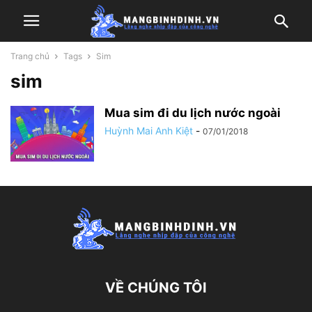
Trang chủ
Tags
Sim
sim
Mua sim đi du lịch nước ngoài
Huỳnh Mai Anh Kiệt
-
07/01/2018
VỀ CHÚNG TÔI