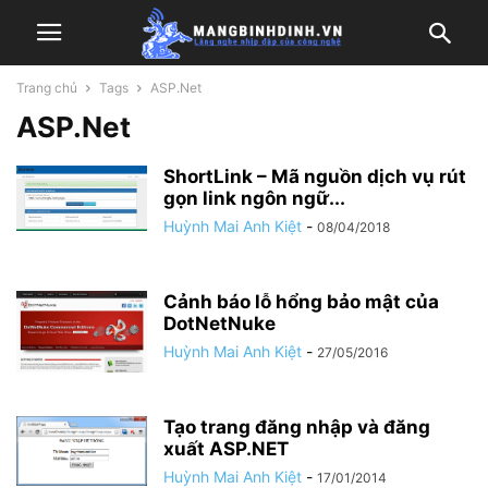
Trang chủ
Tags
ASP.Net
ASP.Net
ShortLink – Mã nguồn dịch vụ rút
gọn link ngôn ngữ...
Huỳnh Mai Anh Kiệt
-
08/04/2018
Cảnh báo lỗ hổng bảo mật của
DotNetNuke
Huỳnh Mai Anh Kiệt
-
27/05/2016
Tạo trang đăng nhập và đăng
xuất ASP.NET
Huỳnh Mai Anh Kiệt
-
17/01/2014