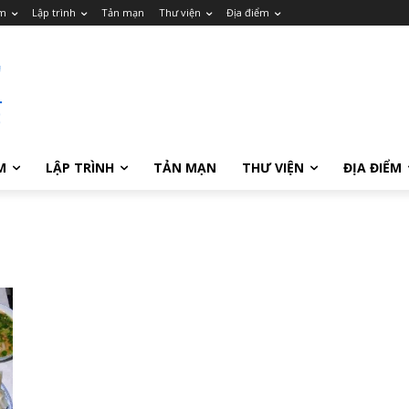
m
Lập trình
Tản mạn
Thư viện
Địa điểm
M
LẬP TRÌNH
TẢN MẠN
THƯ VIỆN
ĐỊA ĐIỂM