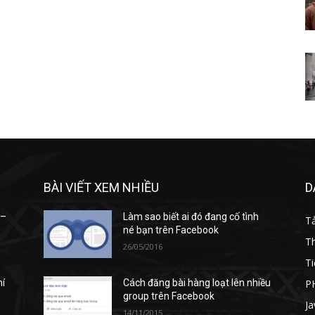
BÀI VIẾT XEM NHIỀU
D
 –
Làm sao biết ai đó đang cố tình
T
né bạn trên Facebook
T
26/05/2016
Ti
P
hí
Cách đăng bài hàng loạt lên nhiều
group trên Facebook
Ja
14/11/2015