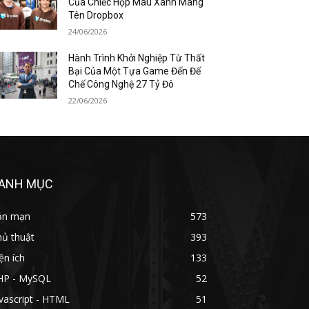
Của Chiếc Hộp Màu Xanh Mang
Tên Dropbox
24/06/2026
Hành Trình Khởi Nghiệp Từ Thất
Bại Của Một Tựa Game Đến Đế
Chế Công Nghệ 27 Tỷ Đô
22/06/2026
ANH MỤC
ản mạn
573
hủ thuật
393
ện ích
133
HP - MySQL
52
vascript - HTML
51