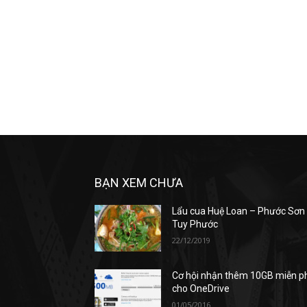
BẠN XEM CHƯA
Lẩu cua Huệ Loan – Phước Sơn
Tuy Phước
22/12/2019
Cơ hội nhận thêm 10GB miễn p
cho OneDrive
01/05/2016