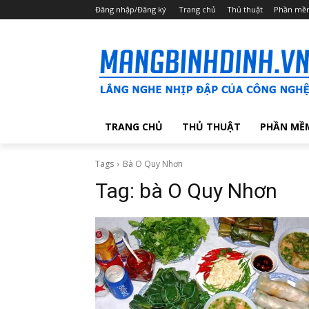
Đăng nhập/Đăng ký
Trang chủ
Thủ thuật
Phần mề
TRANG CHỦ
THỦ THUẬT
PHẦN MỀ
Tags
Bà O Quy Nhơn
Tag:
bà O Quy Nhơn