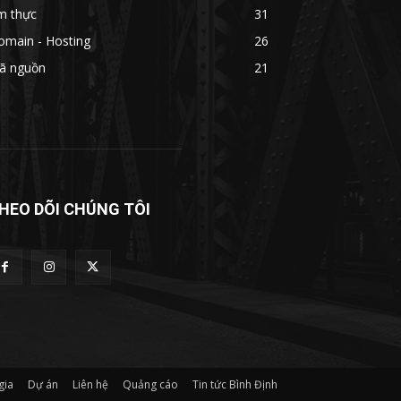
m thực
31
omain - Hosting
26
ã nguồn
21
HEO DÕI CHÚNG TÔI
gia
Dự án
Liên hệ
Quảng cáo
Tin tức Bình Định