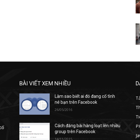
BÀI VIẾT XEM NHIỀU
D
Làm sao biết ai đó đang cố tình
T
né bạn trên Facebook
T
26/05/2016
Ti
P
Cách đăng bài hàng loạt lên nhiều
 cố
group trên Facebook
Ja
14/11/2015