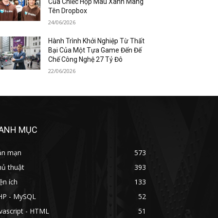
Của Chiếc Hộp Màu Xanh Mang
Tên Dropbox
24/06/2026
Hành Trình Khởi Nghiệp Từ Thất
Bại Của Một Tựa Game Đến Đế
Chế Công Nghệ 27 Tỷ Đô
22/06/2026
ANH MỤC
ản mạn
573
hủ thuật
393
ện ích
133
HP - MySQL
52
vascript - HTML
51