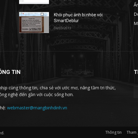
Ẩ
D
Khôi phục ảnh bị nhòe vói
SmartDeblur
M
04/03/2013
ÔNG TIN
T
nhịp cùng thông tin, chia sẻ với ước mơ, nâng tầm tri thức,
ông nghệ đến gần với cuộc sống hơn.
 hệ:
webmaster@mangbinhdinh.vn
Thông tin
Tham 
ed.