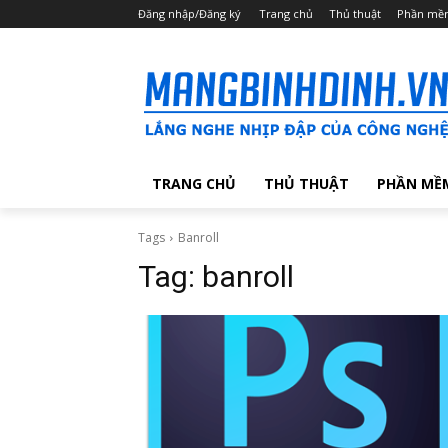
Đăng nhập/Đăng ký
Trang chủ
Thủ thuật
Phần mề
TRANG CHỦ
THỦ THUẬT
PHẦN MỀ
Tags
Banroll
Tag:
banroll