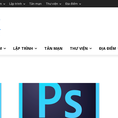
m
Lập trình
Tản mạn
Thư viện
Địa điểm
M
LẬP TRÌNH
TẢN MẠN
THƯ VIỆN
ĐỊA ĐIỂM