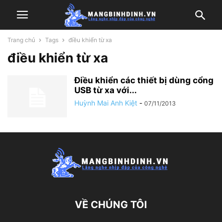
Trang chủ
Tags
điều khiển từ xa
điều khiển từ xa
Điều khiển các thiết bị dùng cổng
USB từ xa với...
Huỳnh Mai Anh Kiệt
-
07/11/2013
VỀ CHÚNG TÔI