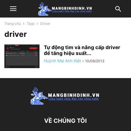
Trang chủ
Tags
Driver
driver
Tự động tìm và nâng cấp driver
để tăng hiệu suất...
Huỳnh Mai Anh Kiệt
-
10/06/2013
VỀ CHÚNG TÔI