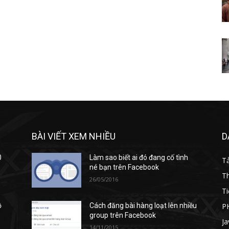
BÀI VIẾT XEM NHIỀU
D
0
Làm sao biết ai đó đang cố tình
T
né bạn trên Facebook
T
26/05/2016
Ti
P
ồ
Cách đăng bài hàng loạt lên nhiều
group trên Facebook
Ja
14/11/2015