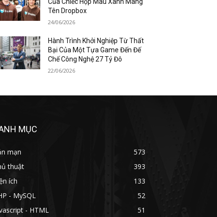
Của Chiếc Hộp Màu Xanh Mang
Tên Dropbox
24/06/2026
Hành Trình Khởi Nghiệp Từ Thất
Bại Của Một Tựa Game Đến Đế
Chế Công Nghệ 27 Tỷ Đô
22/06/2026
ANH MỤC
ản mạn
573
hủ thuật
393
ện ích
133
HP - MySQL
52
vascript - HTML
51