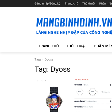
Đăng nhập/Đăng ký
Trang chủ
Thủ thuật
Phần mề
TRANG CHỦ
THỦ THUẬT
PHẦN MỀ
Tags
Dyoss
Tag:
Dyoss