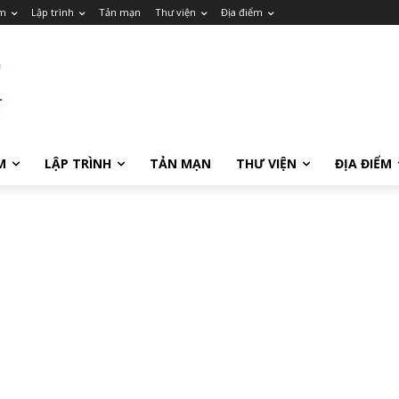
m
Lập trình
Tản mạn
Thư viện
Địa điểm
M
LẬP TRÌNH
TẢN MẠN
THƯ VIỆN
ĐỊA ĐIỂM