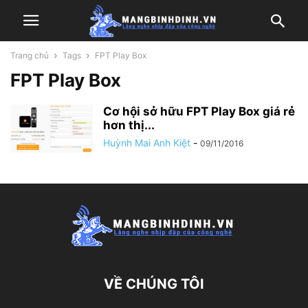
Trang chủ
Tags
FPT Play Box
FPT Play Box
Cơ hội sở hữu FPT Play Box giá rẻ
hơn thị...
Huỳnh Mai Anh Kiệt
-
09/11/2016
VỀ CHÚNG TÔI