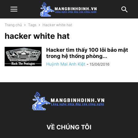
Trang chủ
Tags
Hacker white hat
hacker white hat
Hacker tìm thấy 100 lỗi bảo mật
trong hệ thống phòng...
Huỳnh Mai Anh Kiệt
-
15/06/2016
VỀ CHÚNG TÔI