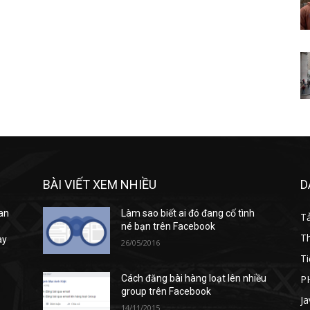
BÀI VIẾT XEM NHIỀU
D
 an
Làm sao biết ai đó đang cố tình
T
né bạn trên Facebook
T
ày
26/05/2016
Ti
P
Cách đăng bài hàng loạt lên nhiều
group trên Facebook
Ja
14/11/2015