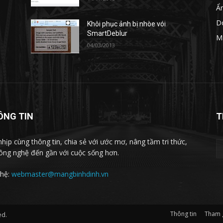
Ẩ
D
Khôi phục ảnh bị nhòe vói
SmartDeblur
M
04/03/2013
ÔNG TIN
T
nhịp cùng thông tin, chia sẻ với ước mơ, nâng tầm tri thức,
ông nghệ đến gần với cuộc sống hơn.
 hệ:
webmaster@mangbinhdinh.vn
Thông tin
Tham 
ed.