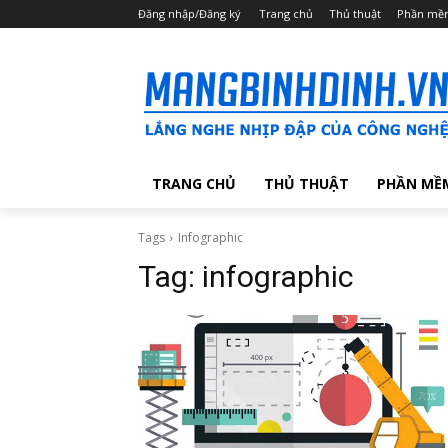
Đăng nhập/Đăng ký
Trang chủ
Thủ thuật
Phần mề
TRANG CHỦ
THỦ THUẬT
PHẦN MỀ
Tags
Infographic
Tag:
infographic