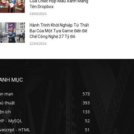
Của Chiếc Hộp Màu Xanh Mang
Tên Dropbox
24/06/2026
Hành Trình Khởi Nghiệp Từ Thất
Bại Của Một Tựa Game Đến Đế
Chế Công Nghệ 27 Tỷ Đô
22/06/2026
ANH MỤC
ản mạn
573
hủ thuật
393
ện ích
133
HP - MySQL
52
vascript - HTML
51