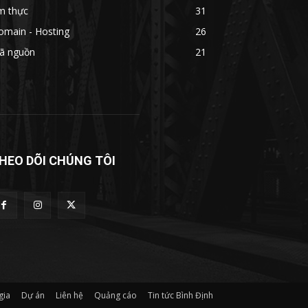
m thực
31
omain - Hosting
26
ã nguồn
21
HEO DÕI CHÚNG TÔI
gia
Dự án
Liên hệ
Quảng cáo
Tin tức Bình Định