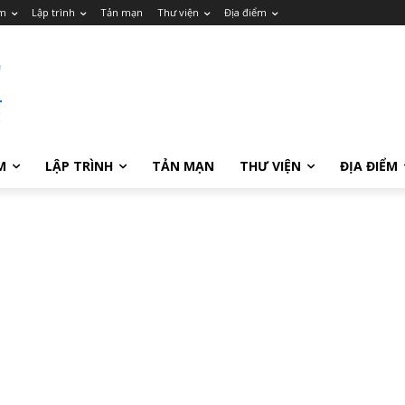
m
Lập trình
Tản mạn
Thư viện
Địa điểm
M
LẬP TRÌNH
TẢN MẠN
THƯ VIỆN
ĐỊA ĐIỂM