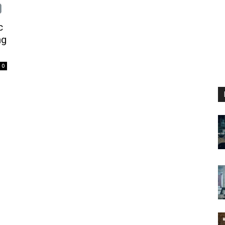
c
ng
0