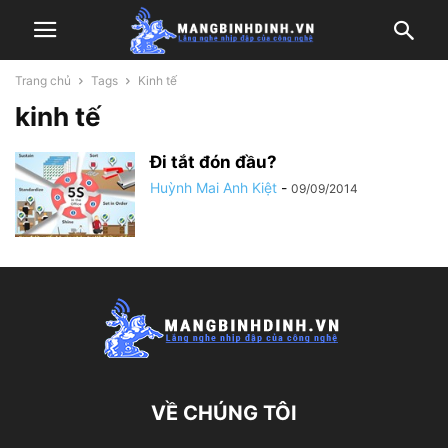
Trang chủ
Tags
Kinh tế
kinh tế
Đi tắt đón đầu?
Huỳnh Mai Anh Kiệt
-
09/09/2014
VỀ CHÚNG TÔI