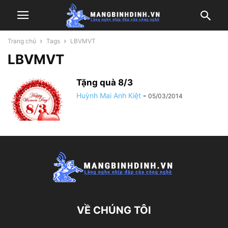
Trang chủ
Tags
LBVMVT
LBVMVT
Tặng quà 8/3
Huỳnh Mai Anh Kiệt
-
05/03/2014
VỀ CHÚNG TÔI