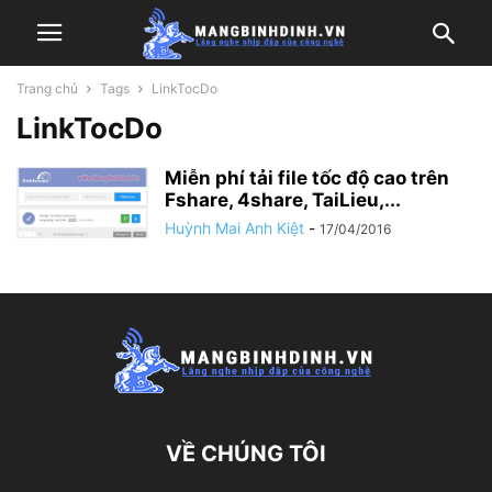
Trang chủ
Tags
LinkTocDo
LinkTocDo
Miễn phí tải file tốc độ cao trên
Fshare, 4share, TaiLieu,...
Huỳnh Mai Anh Kiệt
-
17/04/2016
VỀ CHÚNG TÔI