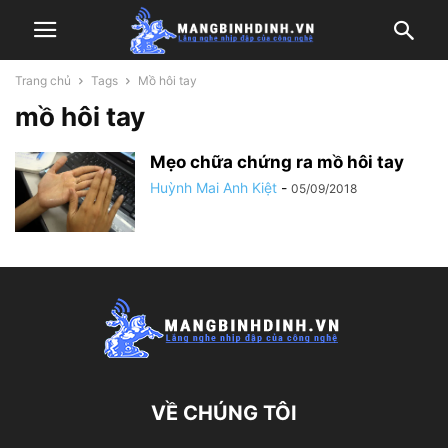
Trang chủ
Tags
Mồ hôi tay
mồ hôi tay
Mẹo chữa chứng ra mồ hôi tay
Huỳnh Mai Anh Kiệt
-
05/09/2018
VỀ CHÚNG TÔI