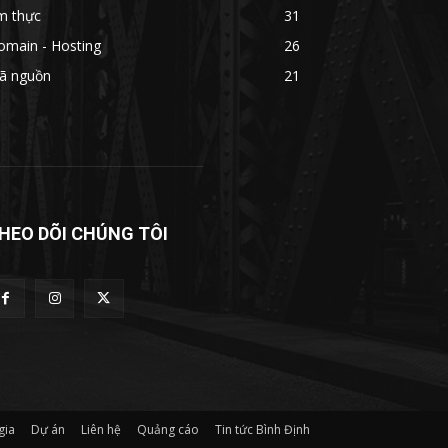
m thực
31
omain - Hosting
26
ã nguồn
21
HEO DÕI CHÚNG TÔI
gia
Dự án
Liên hệ
Quảng cáo
Tin tức Bình Định