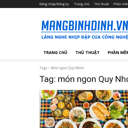
Đăng nhập/Đăng ký
Trang chủ
Thủ thuật
Phần mề
TRANG CHỦ
THỦ THUẬT
PHẦN MỀ
Tags
Món ngon Quy Nhơn
Tag:
món ngon Quy Nh