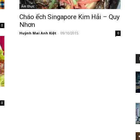
Ẩm thực
Cháo ếch Singapore Kim Hải – Quy
Nhơn
0
Huỳnh Mai Anh Kiệt
-
09/10/2015
0
0