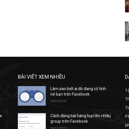
BÀI VIẾT XEM NHIỀU
D
k
Làm sao biết ai đó đang cố tình
T
né bạn trên Facebook
T
26/05/2016
Ti
P
se
Cách đăng bài hàng loạt lên nhiều
group trên Facebook
Ja
14/11/2015