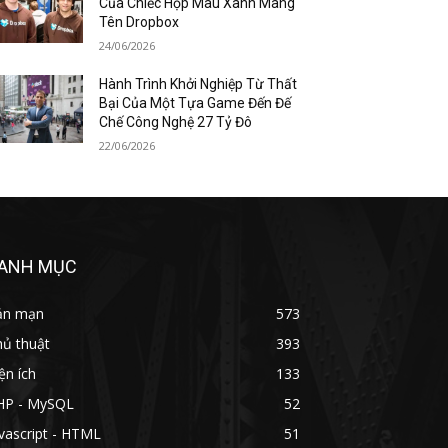
Của Chiếc Hộp Màu Xanh Mang
Tên Dropbox
24/06/2026
Hành Trình Khởi Nghiệp Từ Thất
Bại Của Một Tựa Game Đến Đế
Chế Công Nghệ 27 Tỷ Đô
22/06/2026
ANH MỤC
ản mạn
573
hủ thuật
393
ện ích
133
HP - MySQL
52
vascript - HTML
51