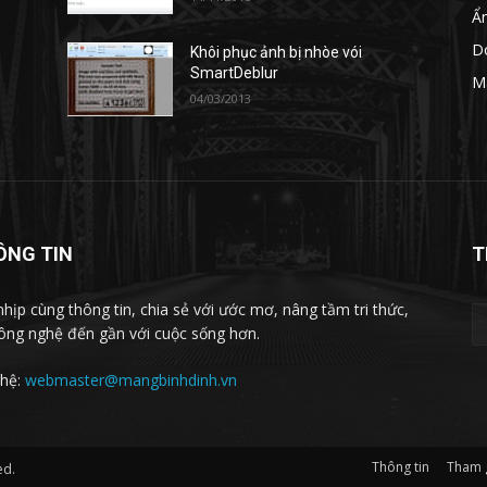
Ẩ
D
Khôi phục ảnh bị nhòe vói
c
SmartDeblur
M
04/03/2013
ÔNG TIN
T
nhịp cùng thông tin, chia sẻ với ước mơ, nâng tầm tri thức,
ông nghệ đến gần với cuộc sống hơn.
 hệ:
webmaster@mangbinhdinh.vn
Thông tin
Tham 
ed.