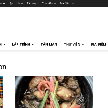
m
Lập trình
Tản mạn
Thư viện
Địa điểm
M
LẬP TRÌNH
TẢN MẠN
THƯ VIỆN
ĐỊA ĐIỂM
ơn