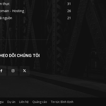
m thực
31
omain - Hosting
26
ã nguồn
21
HEO DÕI CHÚNG TÔI
gia
Dự án
Liên hệ
Quảng cáo
Tin tức Bình Định