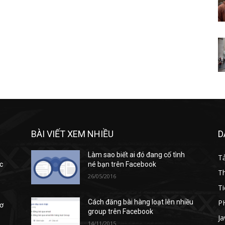
BÀI VIẾT XEM NHIỀU
D
Làm sao biết ai đó đang cố tình
T
c
né bạn trên Facebook
T
26/05/2016
Ti
P
Cách đăng bài hàng loạt lên nhiều
cơ
group trên Facebook
Ja
14/11/2015