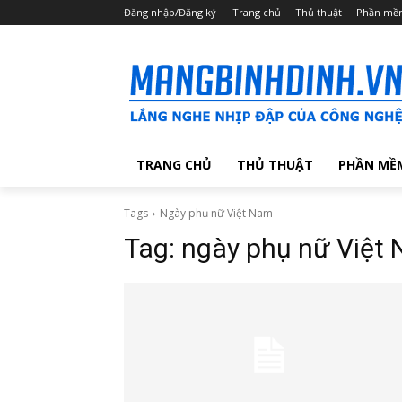
Đăng nhập/Đăng ký
Trang chủ
Thủ thuật
Phần mề
TRANG CHỦ
THỦ THUẬT
PHẦN MỀ
Tags
Ngày phụ nữ Việt Nam
Tag:
ngày phụ nữ Việt