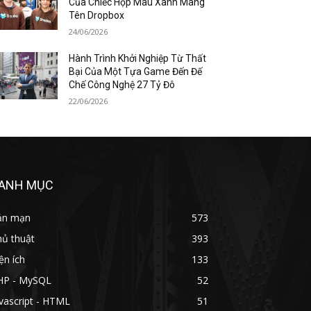
Của Chiếc Hộp Màu Xanh Mang
Tên Dropbox
24/06/2026
Hành Trình Khởi Nghiệp Từ Thất
Bại Của Một Tựa Game Đến Đế
Chế Công Nghệ 27 Tỷ Đô
22/06/2026
ANH MỤC
ản mạn
573
hủ thuật
393
ện ích
133
HP - MySQL
52
vascript - HTML
51