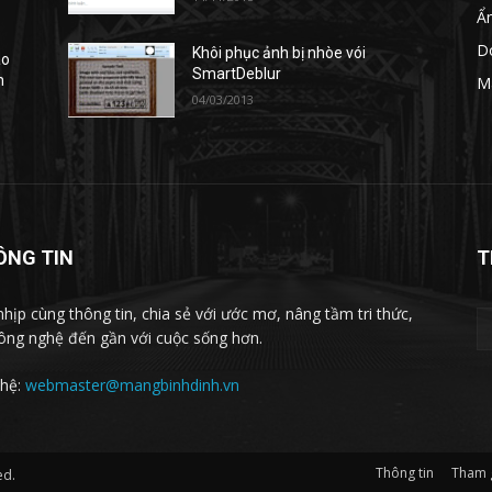
Ẩ
D
Khôi phục ảnh bị nhòe vói
áo
SmartDeblur
m
M
04/03/2013
ÔNG TIN
T
nhịp cùng thông tin, chia sẻ với ước mơ, nâng tầm tri thức,
ông nghệ đến gần với cuộc sống hơn.
 hệ:
webmaster@mangbinhdinh.vn
Thông tin
Tham 
ed.