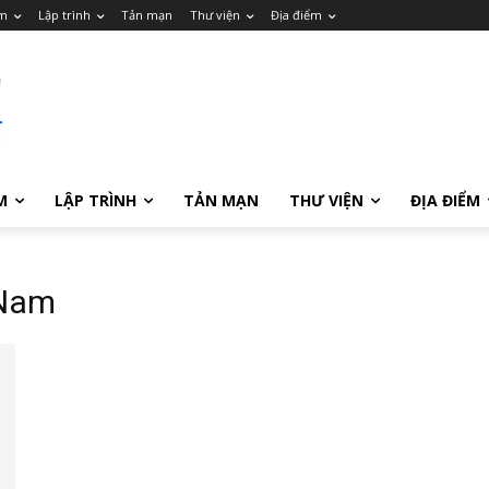
m
Lập trình
Tản mạn
Thư viện
Địa điểm
M
LẬP TRÌNH
TẢN MẠN
THƯ VIỆN
ĐỊA ĐIỂM
 Nam