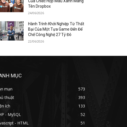
Của Chiếc Hộp Màu Xanh Mang
Tên Dropbox
24/06/2026
Hành Trình Khởi Nghiệp Từ Thất
Bại Của Một Tựa Game Đến Đế
Chế Công Nghệ 27 Tỷ Đô
22/06/2026
ANH MỤC
ản mạn
573
hủ thuật
393
ện ích
133
HP - MySQL
52
vascript - HTML
51