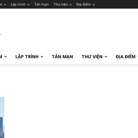
m
Lập trình
Tản mạn
Thư viện
Địa điểm
M
LẬP TRÌNH
TẢN MẠN
THƯ VIỆN
ĐỊA ĐIỂM