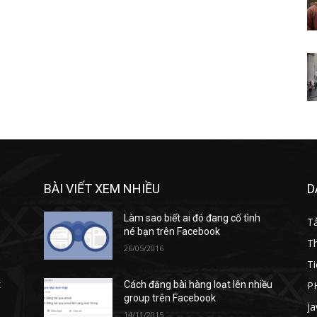
BÀI VIẾT XEM NHIỀU
D
Làm sao biết ai đó đang cố tình
T
né bạn trên Facebook
T
26/05/2016
Ti
P
t
Cách đăng bài hàng loạt lên nhiều
group trên Facebook
Ja
14/11/2015