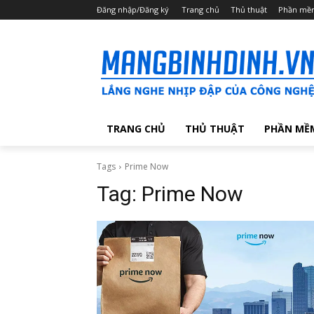
Đăng nhập/Đăng ký
Trang chủ
Thủ thuật
Phần mề
TRANG CHỦ
THỦ THUẬT
PHẦN MỀ
Tags
Prime Now
Tag:
Prime Now