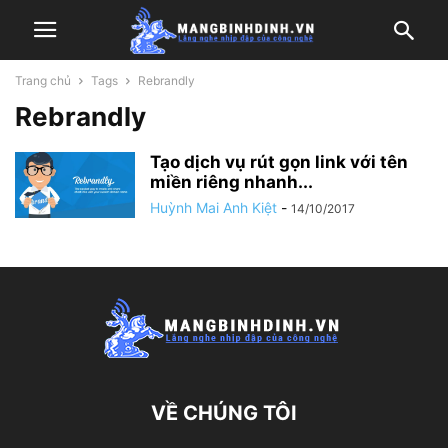
Trang chủ
Tags
Rebrandly
Rebrandly
Tạo dịch vụ rút gọn link với tên
miền riêng nhanh...
Huỳnh Mai Anh Kiệt
-
14/10/2017
VỀ CHÚNG TÔI