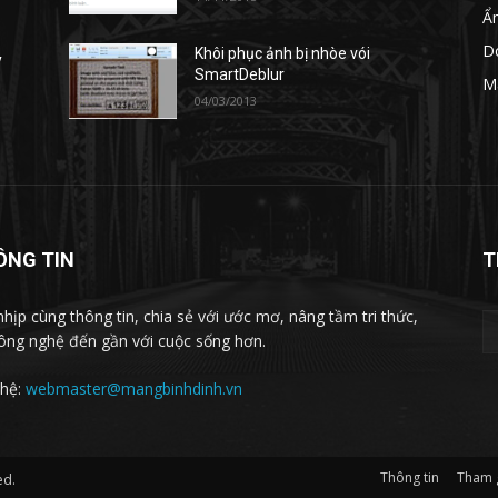
Ẩ
D
Khôi phục ảnh bị nhòe vói
y
SmartDeblur
M
04/03/2013
ÔNG TIN
T
nhịp cùng thông tin, chia sẻ với ước mơ, nâng tầm tri thức,
ông nghệ đến gần với cuộc sống hơn.
 hệ:
webmaster@mangbinhdinh.vn
Thông tin
Tham 
ed.