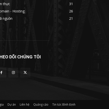
m thực
31
omain - Hosting
26
ã nguồn
21
HEO DÕI CHÚNG TÔI
gia
Dự án
Liên hệ
Quảng cáo
Tin tức Bình Định