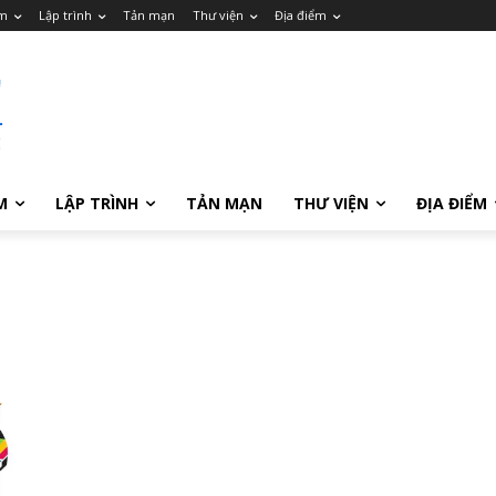
m
Lập trình
Tản mạn
Thư viện
Địa điểm
M
LẬP TRÌNH
TẢN MẠN
THƯ VIỆN
ĐỊA ĐIỂM