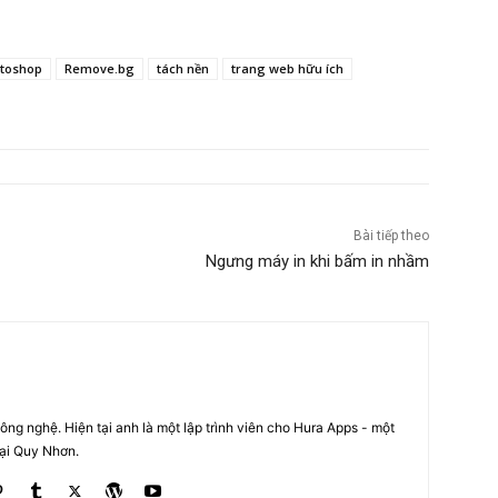
toshop
Remove.bg
tách nền
trang web hữu ích
Bài tiếp theo
Ngưng máy in khi bấm in nhầm
ng nghệ. Hiện tại anh là một lập trình viên cho Hura Apps - một
tại Quy Nhơn.