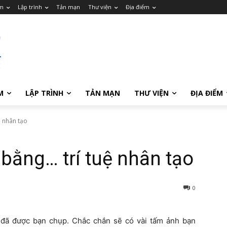
m
Lập trình
Tản mạn
Thư viện
Địa điểm
M
LẬP TRÌNH
TẢN MẠN
THƯ VIỆN
ĐỊA ĐIỂM
ệ nhân tạo
bằng… trí tuệ nhân tạo
0
 đã được bạn chụp. Chắc chắn sẽ có vài tấm ảnh bạn