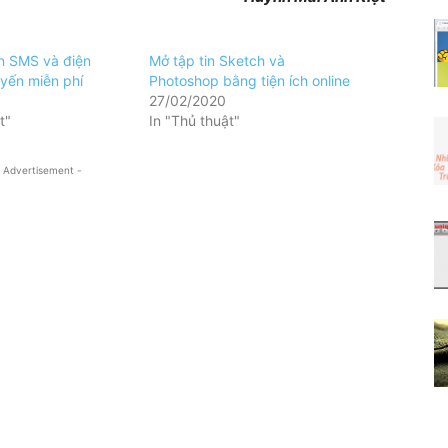
n SMS và điện
Mở tập tin Sketch và
uyến miễn phí
Photoshop bằng tiện ích online
27/02/2020
t"
In "Thủ thuật"
 Advertisement -