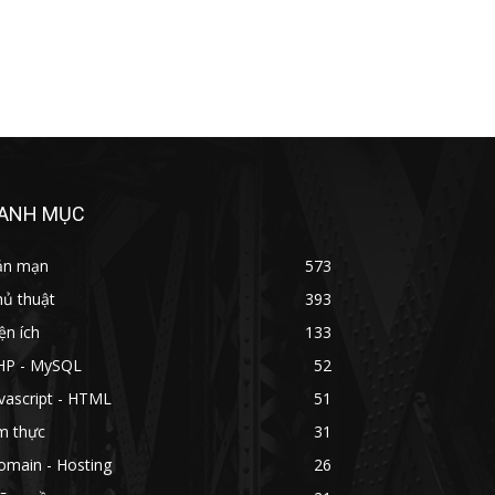
ANH MỤC
ản mạn
573
hủ thuật
393
ện ích
133
HP - MySQL
52
vascript - HTML
51
m thực
31
omain - Hosting
26