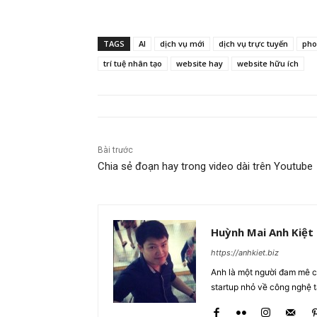
TAGS
AI
dịch vụ mới
dịch vụ trực tuyến
pho
trí tuệ nhân tạo
website hay
website hữu ích
Bài trước
Chia sẻ đoạn hay trong video dài trên Youtube
Huỳnh Mai Anh Kiệt
https://anhkiet.biz
Anh là một người đam mê cô
startup nhỏ về công nghệ 