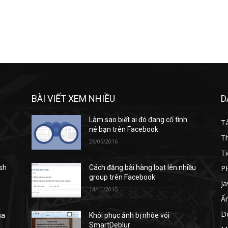
BÀI VIẾT XEM NHIỀU
D
Làm sao biết ai đó đang cố tình
T
né bạn trên Facebook
T
26/05/2016
Ti
P
ash
Cách đăng bài hàng loạt lên nhiều
group trên Facebook
Ja
14/11/2015
Ẩ
D
ủa
Khôi phục ảnh bị nhòe vói
SmartDeblur