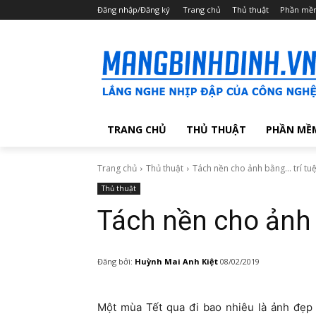
Đăng nhập/Đăng ký
Trang chủ
Thủ thuật
Phần mề
TRANG CHỦ
THỦ THUẬT
PHẦN MỀ
Trang chủ
Thủ thuật
Tách nền cho ảnh bằng... trí tu
Thủ thuật
Tách nền cho ảnh 
Đăng bởi:
Huỳnh Mai Anh Kiệt
08/02/2019
Một mùa Tết qua đi bao nhiêu là ảnh đẹp