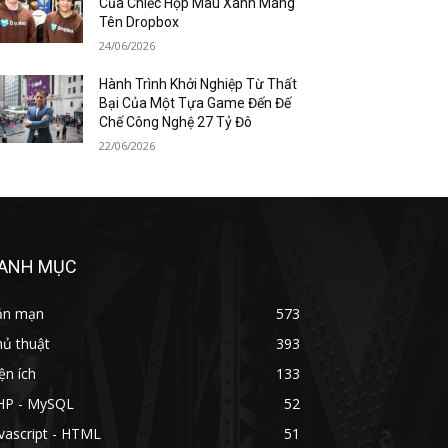
Của Chiếc Hộp Màu Xanh Mang
Tên Dropbox
24/06/2026
Hành Trình Khởi Nghiệp Từ Thất
Bại Của Một Tựa Game Đến Đế
Chế Công Nghệ 27 Tỷ Đô
22/06/2026
ANH MỤC
ản mạn
573
hủ thuật
393
ện ích
133
HP - MySQL
52
vascript - HTML
51