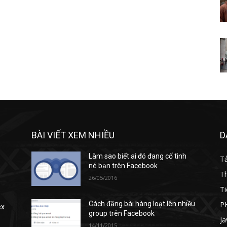
BÀI VIẾT XEM NHIỀU
D
Làm sao biết ai đó đang cố tình
T
né bạn trên Facebook
T
26/05/2016
Ti
P
Cách đăng bài hàng loạt lên nhiều
ex
group trên Facebook
Ja
14/11/2015