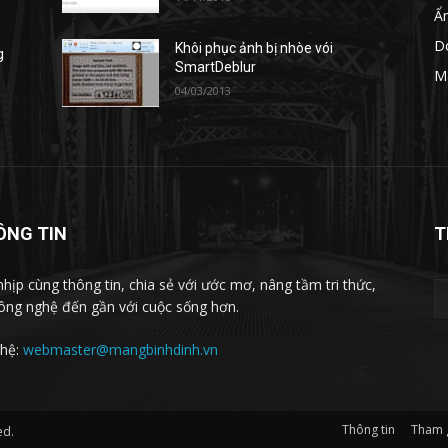
Ẩ
D
Khôi phục ảnh bị nhòe vói
g
SmartDeblur
M
04/03/2013
ÔNG TIN
T
nhịp cùng thông tin, chia sẻ với ước mơ, nâng tầm tri thức,
ông nghệ đến gần với cuộc sống hơn.
 hệ:
webmaster@mangbinhdinh.vn
Thông tin
Tham 
ed.