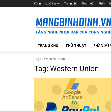
Đăng nhập/Đăng ký
Trang chủ
Thủ thuật
Phần mề
TRANG CHỦ
THỦ THUẬT
PHẦN MỀ
Tags
Western Union
Tag:
Western Union