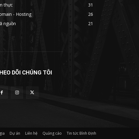
m thực
31
omain - Hosting
26
ã nguồn
21
HEO DÕI CHÚNG TÔI
gia
Dự án
Liên hệ
Quảng cáo
Tin tức Bình Định