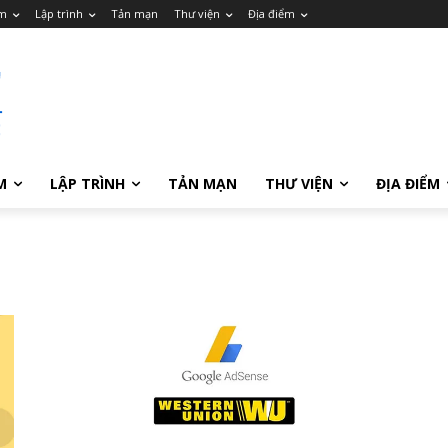
m
Lập trình
Tản mạn
Thư viện
Địa điểm
M
LẬP TRÌNH
TẢN MẠN
THƯ VIỆN
ĐỊA ĐIỂM