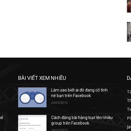
BÀI VIẾT XEM NHIỀU
D
Làm sao biết ai đó đang cố tình
T
né bạn trên Facebook
T
26/05/2016
Ti
P
hế
Cách đăng bài hàng loạt lên nhiều
group trên Facebook
Ja
14/11/2015