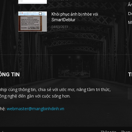
Ẩ
D
Khôi phục ảnh bị nhòe vói
SmartDeblur
M
04/03/2013
ÔNG TIN
T
nhịp cùng thông tin, chia sẻ với ước mơ, nâng tầm tri thức,
ông nghệ đến gần với cuộc sống hơn.
 hệ:
webmaster@mangbinhdinh.vn