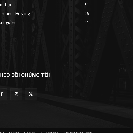
m thực
31
omain - Hosting
26
ã nguồn
21
HEO DÕI CHÚNG TÔI