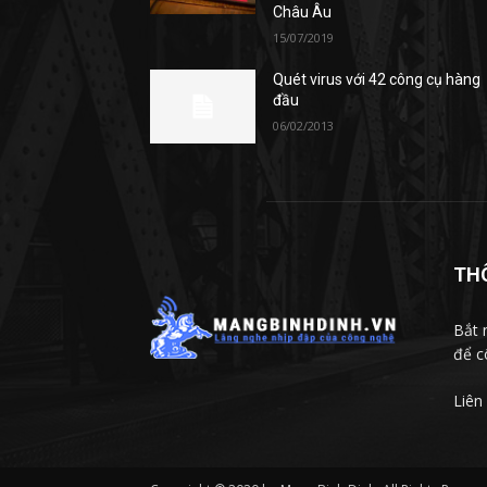
Châu Âu
15/07/2019
Quét virus với 42 công cụ hàng
đầu
06/02/2013
TH
Bắt 
để c
Liên