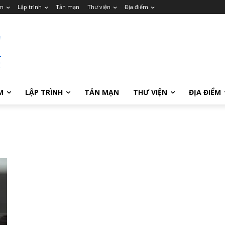
m
Lập trình
Tản mạn
Thư viện
Địa điểm
M
LẬP TRÌNH
TẢN MẠN
THƯ VIỆN
ĐỊA ĐIỂM