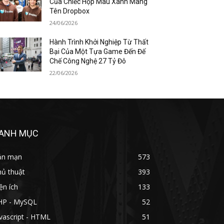
Của Chiếc Hộp Màu Xanh Mang
Tên Dropbox
24/06/2026
Hành Trình Khởi Nghiệp Từ Thất
Bại Của Một Tựa Game Đến Đế
Chế Công Nghệ 27 Tỷ Đô
22/06/2026
ANH MỤC
ản mạn
573
hủ thuật
393
ện ích
133
HP - MySQL
52
vascript - HTML
51