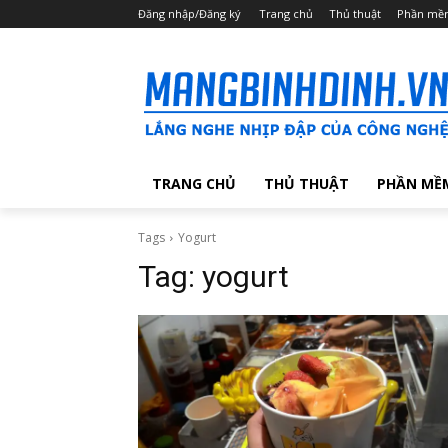
Đăng nhập/Đăng ký
Trang chủ
Thủ thuật
Phần mề
TRANG CHỦ
THỦ THUẬT
PHẦN MỀ
Tags
Yogurt
Tag:
yogurt