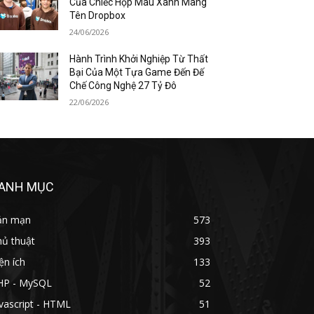
Của Chiếc Hộp Màu Xanh Mang
Tên Dropbox
24/06/2026
Hành Trình Khởi Nghiệp Từ Thất
Bại Của Một Tựa Game Đến Đế
Chế Công Nghệ 27 Tỷ Đô
22/06/2026
ANH MỤC
ản mạn
573
hủ thuật
393
ện ích
133
HP - MySQL
52
vascript - HTML
51