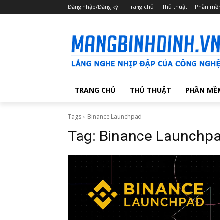
Đăng nhập/Đăng ký
Trang chủ
Thủ thuật
Phần mề
TRANG CHỦ
THỦ THUẬT
PHẦN MỀ
Tags
Binance Launchpad
Tag:
Binance Launchp