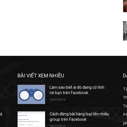
BÀI VIẾT XEM NHIỀU
D
Làm sao biết ai đó đang cố tình
T
né bạn trên Facebook
T
26/05/2016
Ti
P
cả
Cách đăng bài hàng loạt lên nhiều
group trên Facebook
Ja
14/11/2015