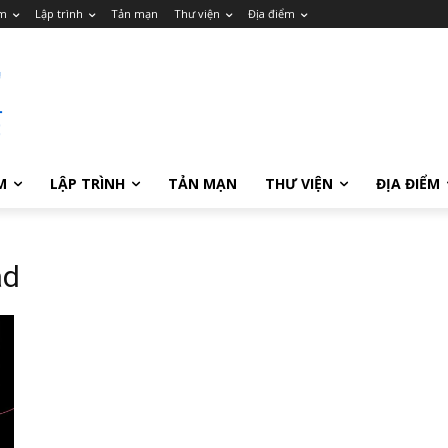
m
Lập trình
Tản mạn
Thư viện
Địa điểm
M
LẬP TRÌNH
TẢN MẠN
THƯ VIỆN
ĐỊA ĐIỂM
ad