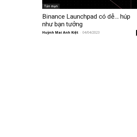
Tản mạn
Binance Launchpad có dễ… húp
như bạn tưởng
Huỳnh Mai Anh Kiệt
-
04/04/2023