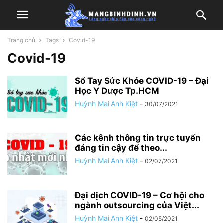
Trang chủ
Tags
Covid-19
Covid-19
Sổ Tay Sức Khỏe COVID-19 – Đại
Học Y Dược Tp.HCM
Huỳnh Mai Anh Kiệt
-
30/07/2021
Các kênh thông tin trực tuyến
đáng tin cậy để theo...
Huỳnh Mai Anh Kiệt
-
02/07/2021
Đại dịch COVID-19 – Cơ hội cho
ngành outsourcing của Việt...
Huỳnh Mai Anh Kiệt
-
02/05/2021