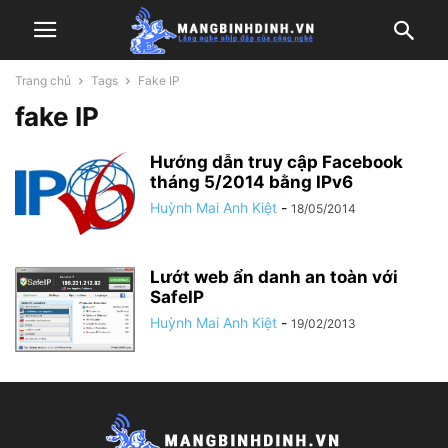
Trang chủ
Tags
Fake IP
fake IP
Hướng dẫn truy cập Facebook
tháng 5/2014 bằng IPv6
Huỳnh Mai Anh Kiệt
-
18/05/2014
Lướt web ẩn danh an toàn với
SafeIP
Huỳnh Mai Anh Kiệt
-
19/02/2013