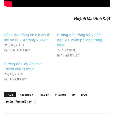
Huỳnh Mai Anh Kiệt
Cách lấy thông tin địa chỉ IP
Hướng dẫn đăng ký và cài
nội bộ (IPv6) trong VB.Net
đặt SSL miễn phí cho trang
09/06/2019
web
In "Visual Basic"
30/12/2016
In "Thủ thuật"
Hướng dẫn lấy Access
Token của Tumblr
26/12/2014
In "Thủ thuật"
TAGS
Facebook
fake IP
internet
IP
IPv6
phần mềm miễn phí