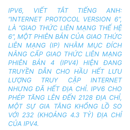
IPV6, VIẾT TẮT TIẾNG ANH:
“INTERNET PROTOCOL VERSION 6”,
LÀ “GIAO THỨC LIÊN MẠNG THẾ HỆ
6”, MỘT PHIÊN BẢN CỦA GIAO THỨC
LIÊN MẠNG (IP) NHẰM MỤC ĐÍCH
NÂNG CẤP GIAO THỨC LIÊN MẠNG
PHIÊN BẢN 4 (IPV4) HIỆN ĐANG
TRUYỀN DẪN CHO HẦU HẾT LƯU
LƯỢNG TRUY CẬP INTERNET
NHƯNG ĐÃ HẾT ĐỊA CHỈ. IPV6 CHO
PHÉP TĂNG LÊN ĐẾN 2128 ĐỊA CHỈ,
MỘT SỰ GIA TĂNG KHỔNG LỒ SO
VỚI 232 (KHOẢNG 4.3 TỶ) ĐỊA CHỈ
CỦA IPV4.