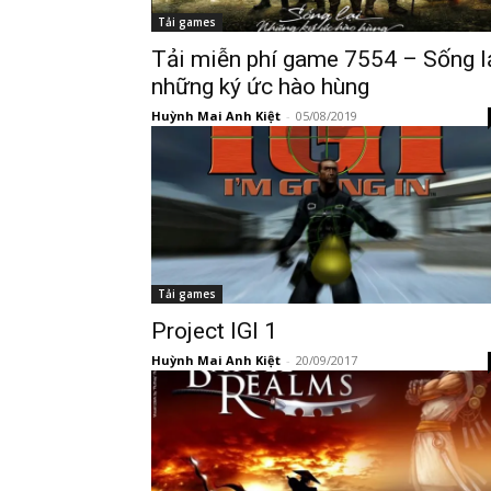
Tải games
Tải miễn phí game 7554 – Sống l
những ký ức hào hùng
Huỳnh Mai Anh Kiệt
-
05/08/2019
Tải games
Project IGI 1
Huỳnh Mai Anh Kiệt
-
20/09/2017