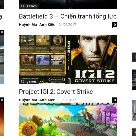
Tải games
ại
Battlefield 3 – Chiến tranh tổng lực
Huỳnh Mai Anh Kiệt
-
24/09/2017
0
0
Tải games
Project IGI 2: Covert Strike
Huỳnh Mai Anh Kiệt
-
19/09/2017
0
0