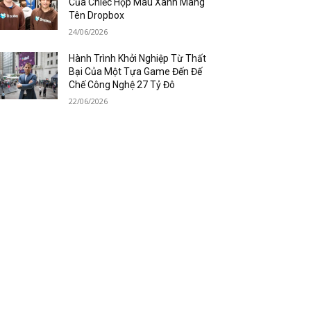
Của Chiếc Hộp Màu Xanh Mang
Tên Dropbox
24/06/2026
Hành Trình Khởi Nghiệp Từ Thất
Bại Của Một Tựa Game Đến Đế
Chế Công Nghệ 27 Tỷ Đô
22/06/2026