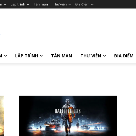
m
Lập trình
Tản mạn
Thư viện
Địa điểm
M
LẬP TRÌNH
TẢN MẠN
THƯ VIỆN
ĐỊA ĐIỂM