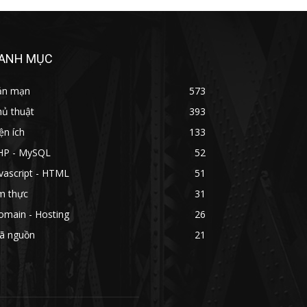
ANH MỤC
ản mạn
573
hủ thuật
393
ện ích
133
HP - MySQL
52
vascript - HTML
51
m thực
31
omain - Hosting
26
ã nguồn
21