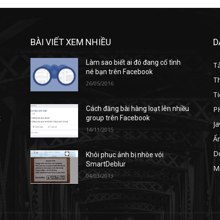
BÀI VIẾT XEM NHIỀU
D
Làm sao biết ai đó đang cố tình
T
né bạn trên Facebook
T
26/05/2016
Ti
P
Cách đăng bài hàng loạt lên nhiều
t
group trên Facebook
Ja
14/11/2015
Ẩ
D
Khôi phục ảnh bị nhòe vói
SmartDeblur
M
04/03/2013