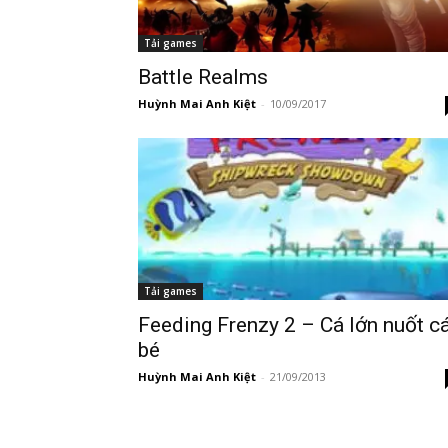
Tải games
Battle Realms
Huỳnh Mai Anh Kiệt
-
10/09/2017
Tải games
Feeding Frenzy 2 – Cá lớn nuốt c
bé
Huỳnh Mai Anh Kiệt
-
21/09/2013