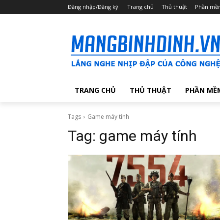
Đăng nhập/Đăng ký
Trang chủ
Thủ thuật
Phần mề
TRANG CHỦ
THỦ THUẬT
PHẦN MỀ
Tags
Game máy tính
Tag:
game máy tính