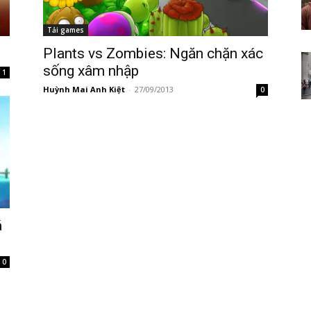
Tải games
Plants vs Zombies: Ngăn chặn xác
sống xâm nhập
1
Huỳnh Mai Anh Kiệt
-
27/09/2013
0
á
0