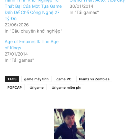
Thất Bại Của Một Tựa Game
30/01/2014
Đến Đế Chế Công Nghệ 27
In "Tải games"
Tỷ Đô
22/06/2026
In "Câu chuyện khởi nghiệp"
Age of Empires II: The Age
of Kings
27/01/2014
In "Tải games"
TAGS
game máy tính
game PC
Plants vs Zombies
POPCAP
tải game
tải game miễn phí