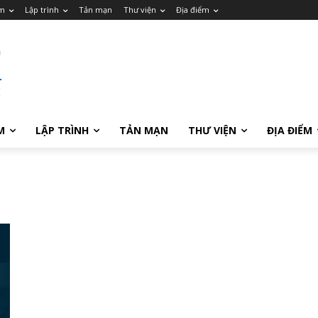
m
Lập trình
Tản mạn
Thư viện
Địa điểm
M
LẬP TRÌNH
TẢN MẠN
THƯ VIỆN
ĐỊA ĐIỂM