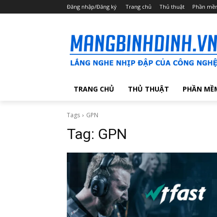
Đăng nhập/Đăng ký
Trang chủ
Thủ thuật
Phần mề
TRANG CHỦ
THỦ THUẬT
PHẦN MỀ
Tags
GPN
Tag:
GPN