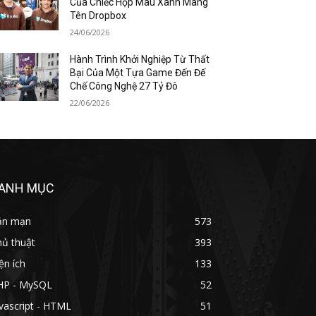
Của Chiếc Hộp Màu Xanh Mang
Tên Dropbox
24/06/2026
Hành Trình Khởi Nghiệp Từ Thất
Bại Của Một Tựa Game Đến Đế
Chế Công Nghệ 27 Tỷ Đô
22/06/2026
ANH MỤC
ản mạn
573
hủ thuật
393
ện ích
133
HP - MySQL
52
vascript - HTML
51