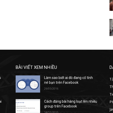
BÀI VIẾT XEM NHIỀU
D
s
Làm sao biết ai đó đang cố tình
T
né bạn trên Facebook
T
26/05/2016
Ti
P
ài
Cách đăng bài hàng loạt lên nhiều
group trên Facebook
Ja
14/11/2015