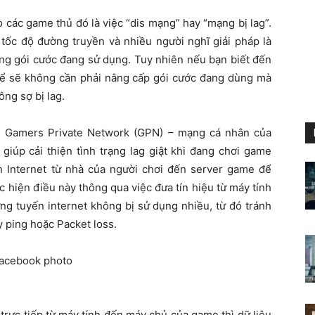
 các game thủ đó là việc “dis mạng” hay “mạng bị lag”.
tốc độ đường truyền và nhiều người nghĩ giải pháp là
ng gói cước đang sử dụng. Tuy nhiên nếu bạn biết đến
hể sẽ không cần phải nâng cấp gói cước đang dùng mà
ng sợ bị lag.
ên Gamers Private Network (GPN) – mạng cá nhân của
iúp cải thiện tình trạng lag giật khi đang chơi game
 Internet từ nhà của người chơi đến server game để
c hiện điều này thông qua việc đưa tín hiệu từ máy tính
g tuyến internet không bị sử dụng nhiều, từ đó tránh
ảy ping hoặc Packet loss.
ửi trực tiếp từ máy tính đến máy chủ của game thì dữ liệu