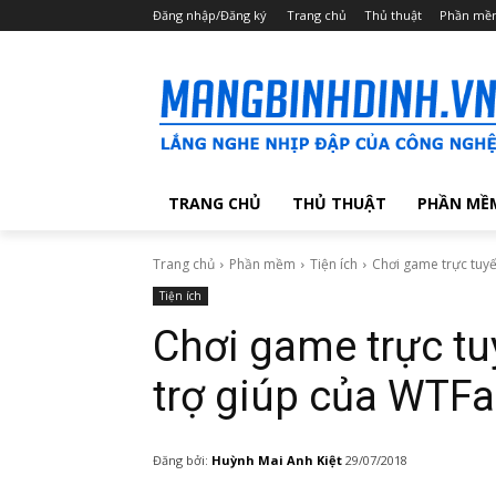
Đăng nhập/Đăng ký
Trang chủ
Thủ thuật
Phần mề
TRANG CHỦ
THỦ THUẬT
PHẦN MỀ
Trang chủ
Phần mềm
Tiện ích
Chơi game trực tuyế
Tiện ích
Chơi game trực tu
trợ giúp của WTFa
Đăng bởi:
Huỳnh Mai Anh Kiệt
29/07/2018