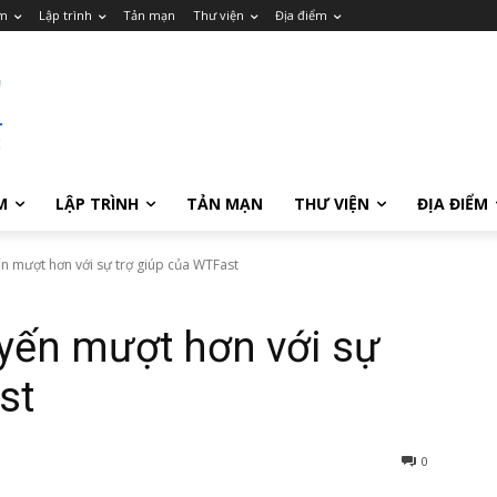
m
Lập trình
Tản mạn
Thư viện
Địa điểm
M
LẬP TRÌNH
TẢN MẠN
THƯ VIỆN
ĐỊA ĐIỂM
n mượt hơn với sự trợ giúp của WTFast
yến mượt hơn với sự
st
0