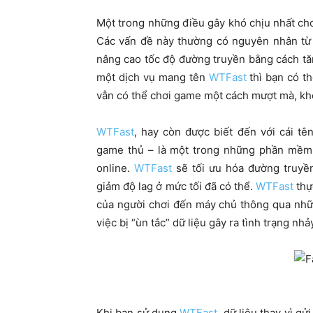
Một trong những điều gây khó chịu nhất cho
Các vấn đề này thường có nguyên nhân từ 
nâng cao tốc độ đường truyền bằng cách tă
một dịch vụ mang tên
WTFast
thì bạn có t
vẫn có thể chơi game một cách mượt mà, khô
WTFast
, hay còn được biết đến với cái t
game thủ – là một trong những phần mềm g
online.
WTFast
sẽ tối ưu hóa đường truyền
giảm độ lag ở mức tối đã có thể.
WTFast
thự
của người chơi đến máy chủ thông qua nhữn
việc bị “ùn tắc” dữ liệu gây ra tình trạng nh
Khi bạn sử dụng
WTFast
, dữ liệu thay vì g