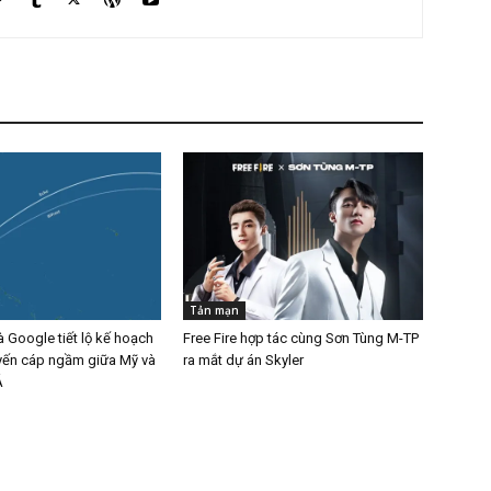
Tản mạn
 Google tiết lộ kế hoạch
Free Fire hợp tác cùng Sơn Tùng M-TP
yến cáp ngầm giữa Mỹ và
ra mắt dự án Skyler
Á