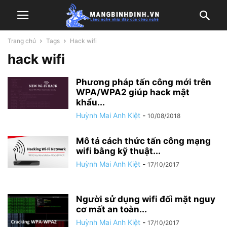
Trang chủ
Tags
Hack wifi
hack wifi
Phương pháp tấn công mới trên
WPA/WPA2 giúp hack mật
khẩu...
Huỳnh Mai Anh Kiệt
-
10/08/2018
Mô tả cách thức tấn công mạng
wifi bằng kỹ thuật...
Huỳnh Mai Anh Kiệt
-
17/10/2017
Người sử dụng wifi đối mặt nguy
cơ mất an toàn...
Huỳnh Mai Anh Kiệt
-
17/10/2017