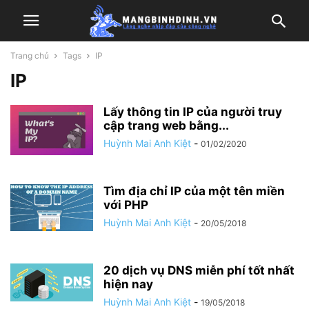
Trang chủ
Tags
IP
IP
Lấy thông tin IP của người truy
cập trang web bằng...
Huỳnh Mai Anh Kiệt
-
01/02/2020
Tìm địa chỉ IP của một tên miền
với PHP
Huỳnh Mai Anh Kiệt
-
20/05/2018
20 dịch vụ DNS miễn phí tốt nhất
hiện nay
Huỳnh Mai Anh Kiệt
-
19/05/2018