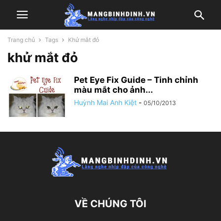
Trang chủ
Tags
Khử mắt đỏ
khử mắt đỏ
Pet Eye Fix Guide – Tinh chỉnh
màu mắt cho ảnh...
Huỳnh Mai Anh Kiệt
-
05/10/2013
VỀ CHÚNG TÔI