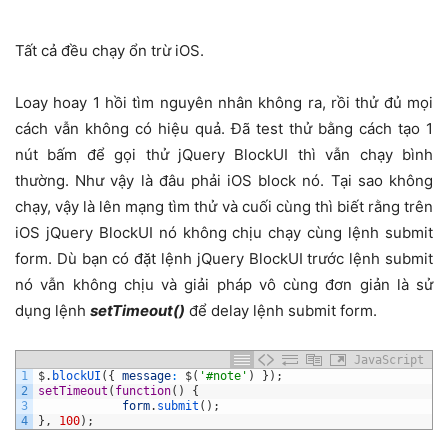
Tất cả đều chạy ổn trừ iOS.
Loay hoay 1 hồi tìm nguyên nhân không ra, rồi thử đủ mọi
cách vẫn không có hiệu quả. Đã test thử bằng cách tạo 1
nút bấm để gọi thử jQuery BlockUI thì vẫn chạy bình
thường. Như vậy là đâu phải iOS block nó. Tại sao không
chạy, vậy là lên mạng tìm thử và cuối cùng thì biết rằng trên
iOS jQuery BlockUI nó không chịu chạy cùng lệnh submit
form. Dù bạn có đặt lệnh jQuery BlockUI trước lệnh submit
nó vẫn không chịu và giải pháp vô cùng đơn giản là sử
dụng lệnh
setTimeout()
để delay lệnh submit form.
JavaScript
1
$
.
blockUI
(
{
message
:
$
(
'#note'
)
}
)
;
2
setTimeout
(
function
(
)
{
3
form
.
submit
(
)
;
4
}
,
100
)
;