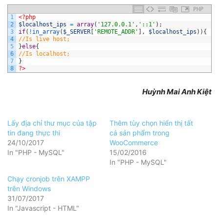
PHP
1
<?php
2
$localhost_ips
=
array
(
'127.0.0.1'
,
'::1'
)
;
3
if
(
!
in_array
(
$_SERVER
[
'REMOTE_ADDR'
]
,
$localhost_ips
)
)
{
4
//Is live host;
5
}
else
{
6
//Is localhost;
7
}
8
?>
Huỳnh Mai Anh Kiệt
Lấy địa chỉ thư mục của tập
Thêm tùy chọn hiển thị tất
tin đang thực thi
cả sản phẩm trong
24/10/2017
WooCommerce
In "PHP - MySQL"
15/02/2016
In "PHP - MySQL"
Chạy cronjob trên XAMPP
trên Windows
31/07/2017
In "Javascript - HTML"