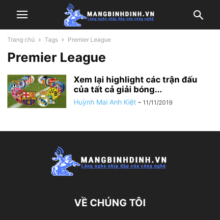
Trang chủ
Tags
Premier League
Premier League
Xem lại highlight các trận đấu
của tất cả giải bóng...
Huỳnh Mai Anh Kiệt
-
11/11/2019
VỀ CHÚNG TÔI