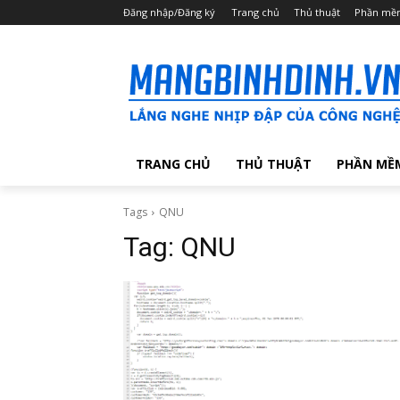
Đăng nhập/Đăng ký
Trang chủ
Thủ thuật
Phần mề
TRANG CHỦ
THỦ THUẬT
PHẦN MỀ
Tags
QNU
Tag:
QNU