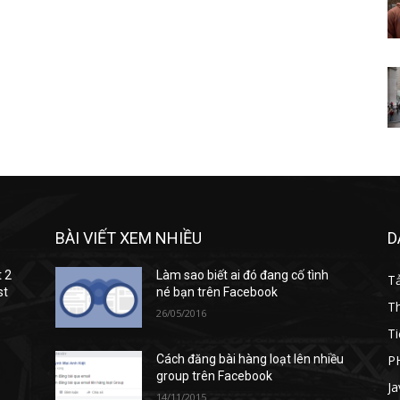
BÀI VIẾT XEM NHIỀU
D
t 2
Làm sao biết ai đó đang cố tình
T
st
né bạn trên Facebook
T
26/05/2016
Ti
P
Cách đăng bài hàng loạt lên nhiều
group trên Facebook
Ja
14/11/2015