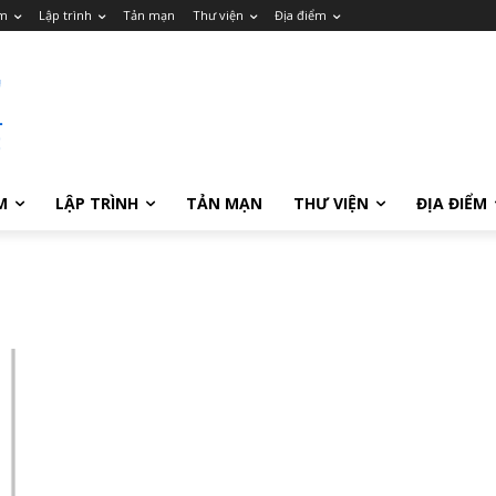
m
Lập trình
Tản mạn
Thư viện
Địa điểm
M
LẬP TRÌNH
TẢN MẠN
THƯ VIỆN
ĐỊA ĐIỂM