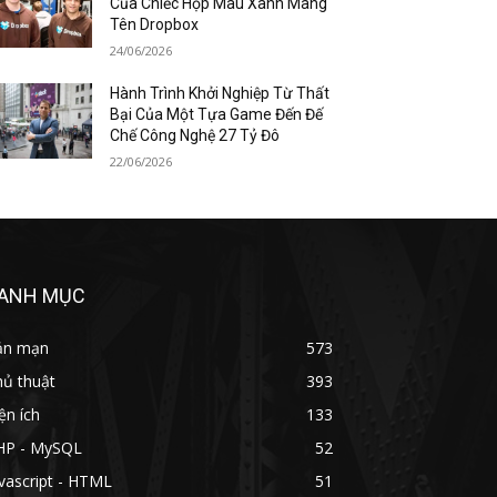
Của Chiếc Hộp Màu Xanh Mang
Tên Dropbox
24/06/2026
Hành Trình Khởi Nghiệp Từ Thất
Bại Của Một Tựa Game Đến Đế
Chế Công Nghệ 27 Tỷ Đô
22/06/2026
ANH MỤC
ản mạn
573
hủ thuật
393
ện ích
133
HP - MySQL
52
vascript - HTML
51