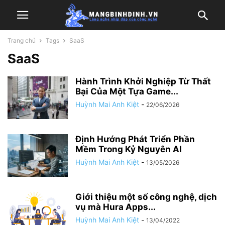
Trang chủ
Tags
SaaS
SaaS
Hành Trình Khởi Nghiệp Từ Thất
Bại Của Một Tựa Game...
Huỳnh Mai Anh Kiệt
-
22/06/2026
Định Hướng Phát Triển Phần
Mềm Trong Kỷ Nguyên AI
Huỳnh Mai Anh Kiệt
-
13/05/2026
Giới thiệu một số công nghệ, dịch
vụ mà Hura Apps...
Huỳnh Mai Anh Kiệt
-
13/04/2022