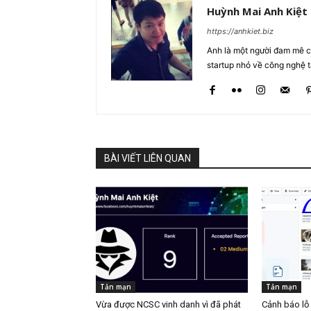
Huỳnh Mai Anh Kiệt
https://anhkiet.biz
Anh là một người đam mê cô
startup nhỏ về công nghệ 
BÀI VIẾT LIÊN QUAN
Tản mạn
Tản mạn
Vừa được NCSC vinh danh vì đã phát
Cảnh báo lỗ