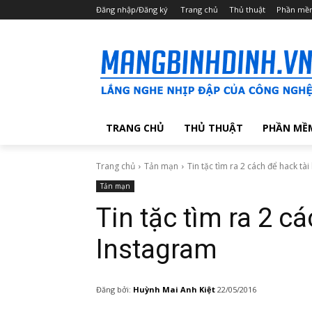
Đăng nhập/Đăng ký
Trang chủ
Thủ thuật
Phần mề
TRANG CHỦ
THỦ THUẬT
PHẦN MỀ
Trang chủ
Tản mạn
Tin tặc tìm ra 2 cách để hack tà
Tản mạn
Tin tặc tìm ra 2 c
Instagram
Đăng bởi:
Huỳnh Mai Anh Kiệt
22/05/2016