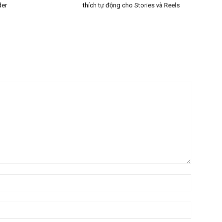
der
thích tự động cho Stories và Reels
Tên:*
Email:*