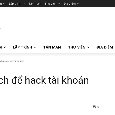
m
Lập trình
Tản mạn
Thư viện
Địa điểm
M
LẬP TRÌNH
TẢN MẠN
THƯ VIỆN
ĐỊA ĐIỂM
i khoản Instagram
ách để hack tài khoản
0