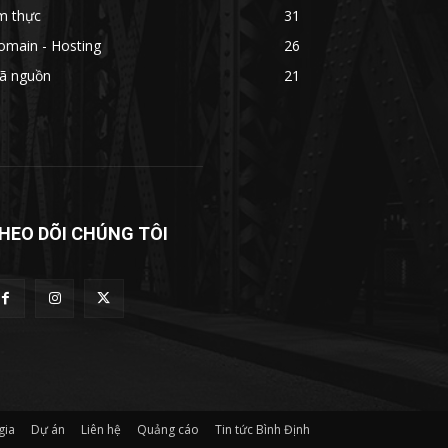
m thực
31
omain - Hosting
26
ã nguồn
21
HEO DÕI CHÚNG TÔI
gia
Dự án
Liên hệ
Quảng cáo
Tin tức Bình Định