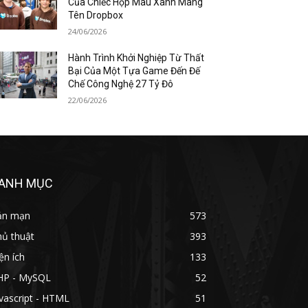
Của Chiếc Hộp Màu Xanh Mang
Tên Dropbox
24/06/2026
Hành Trình Khởi Nghiệp Từ Thất
Bại Của Một Tựa Game Đến Đế
Chế Công Nghệ 27 Tỷ Đô
22/06/2026
ANH MỤC
ản mạn
573
hủ thuật
393
ện ích
133
HP - MySQL
52
vascript - HTML
51