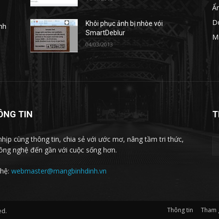
Ẩ
D
Khôi phục ảnh bị nhòe vói
anh
SmartDeblur
M
04/03/2013
ÔNG TIN
T
nhịp cùng thông tin, chia sẻ với ước mơ, nâng tầm tri thức,
ông nghệ đến gần với cuộc sống hơn.
 hệ:
webmaster@mangbinhdinh.vn
Thông tin
Tham 
ed.