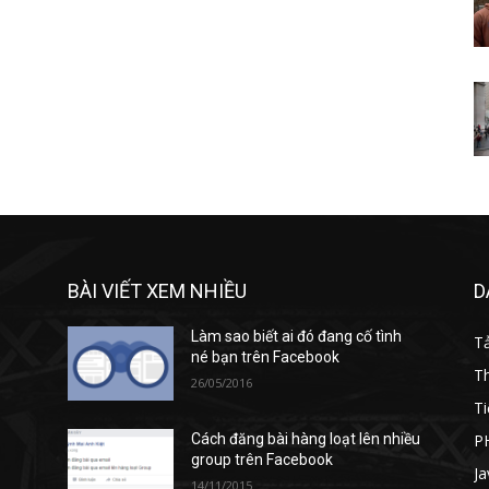
BÀI VIẾT XEM NHIỀU
D
Làm sao biết ai đó đang cố tình
T
né bạn trên Facebook
T
26/05/2016
Ti
P
Cách đăng bài hàng loạt lên nhiều
group trên Facebook
Ja
14/11/2015