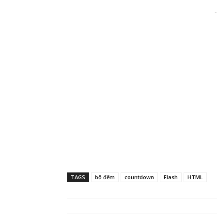
-
TAGS
bộ đếm
countdown
Flash
HTML