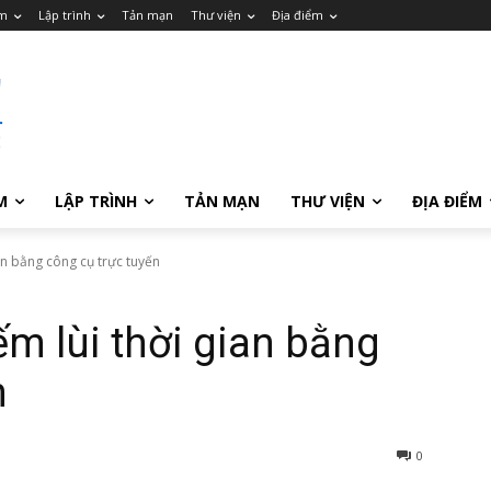
m
Lập trình
Tản mạn
Thư viện
Địa điểm
M
LẬP TRÌNH
TẢN MẠN
THƯ VIỆN
ĐỊA ĐIỂM
an bằng công cụ trực tuyến
ếm lùi thời gian bằng
n
0