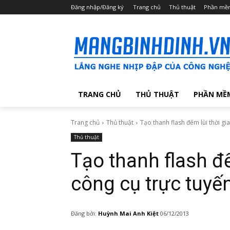
Đăng nhập/Đăng ký
Trang chủ
Thủ thuật
Phần mề
TRANG CHỦ
THỦ THUẬT
PHẦN MỀ
Trang chủ
Thủ thuật
Tạo thanh flash đếm lùi thời gi
Thủ thuật
Tạo thanh flash đ
công cụ trực tuyế
Đăng bởi:
Huỳnh Mai Anh Kiệt
06/12/2013