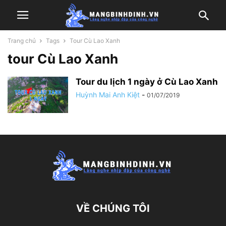
Trang chủ
Tags
Tour Cù Lao Xanh
tour Cù Lao Xanh
Tour du lịch 1 ngày ở Cù Lao Xanh
Huỳnh Mai Anh Kiệt
-
01/07/2019
VỀ CHÚNG TÔI