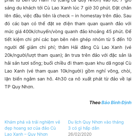
sáng du khách tới Cù Lao Xanh lúc 7 giờ 30 phút. Đặt chân
lên đảo, việc đầu tiên là check – in homestay trên đảo. Sau
đó các bạn có thể đặt xe điện tham quan quanh đảo với
mức giá 400k/chuyến/vòng quanh đảo khoảng 45 phút. Để
tiết kiệm chi phí các bạn bên nên ghép nhóm từ 5 đến 10
người để giảm chi phí; thăm Hải đăng Cù Lao Xanh (vé
20k/người/lượt tham quan); ăn trưa trên đảo với đặc sản là
hải sản tươi sống; buổi chiều đi tham quan khu dã ngoại Cù
Lao Xanh (vé tham quan 10k/người) gồm nghỉ võng, chòi,
lặn biển ngắm san hô. 4h30 ca nô xuất phát từ đảo về lại
TP Quy Nhơn.
Theo
Báo Bình Định
Khám phá và trải nghiệm vẻ
Du lịch Quy Nhơn vào tháng
đẹp hoang sơ của đảo Cù
3 có gì hấp dẫn
Lao Xanh – Quy Nhơn
26/02/2020