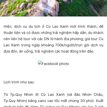
Hiện, dịch vụ du lịch ở Cù Lao Xanh mới hình thành, để
thuận tiện và có được những trải nghiệm hấp dẫn, du khách
nên liên hệ tour với các DN lữ hành địa phương; giá tour Cù
Lao Xanh trong ngày khoảng 700k/người/trọn gói dịch vụ
đưa đón, ăn uống, trải nghiệm các hoạt động trên đảo.
Lịch trình như sau:
Từ Tp.Quy Nhơn đi Cù Lao Xanh (xã đảo Nhơn Châu,
Tp.Quy Nhơn) bằng cano cao tốc mất chừng 30 phút. Xuất
phát từ bến đò Hàm Tử (cảng cá Quy Nhơn) vào lúc 7 giờ